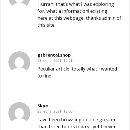
Hurrah, that’s what I was exploring
for, what a information! existing
here at this webpage, thanks admin of
this site.
gsbrental.shop
23 ledna, 2021 (12:21)
Peculiar article, totally what I wanted
to find.
Skye
23 ledna, 2021 (12:05)
I һave been browsing on-line greater
than three hours todaｙ, yet I never