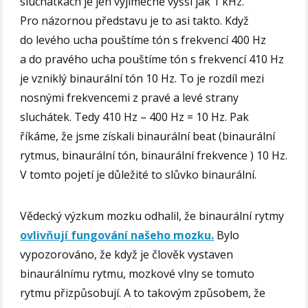
sluchátkách je jen výjimečně vyšší jak 1 kHz.
Pro názornou představu je to asi takto. Když
do levého ucha pouštíme tón s frekvencí 400 Hz
a do pravého ucha pouštíme tón s frekvencí 410 Hz
je vzniklý binaurální tón 10 Hz. To je rozdíl mezi
nosnými frekvencemi z pravé a levé strany
sluchátek. Tedy 410 Hz – 400 Hz = 10 Hz. Pak
říkáme, že jsme získali binaurální beat (binaurální
rytmus, binaurální tón, binaurální frekvence ) 10 Hz.
V tomto pojetí je důležité to slůvko binaurální.
Vědecký výzkum mozku odhalil, že binaurální rytmy
ovlivňují fungování našeho mozku.
Bylo
vypozorováno, že když je člověk vystaven
binaurálnímu rytmu, mozkové vlny se tomuto
rytmu přizpůsobují. A to takovým způsobem, že