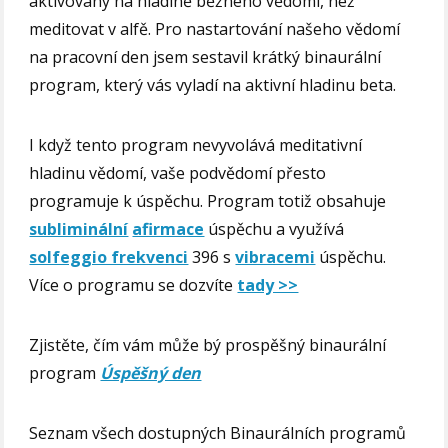
aktivovaný na hladině běžného vědomí, než
meditovat v alfě. Pro nastartování našeho vědomí
na pracovní den jsem sestavil krátký binaurální
program, který vás vyladí na aktivní hladinu beta.
I když tento program nevyvolává meditativní
hladinu vědomí, vaše podvědomí přesto
programuje k úspěchu. Program totiž obsahuje
subliminální
afirmace
úspěchu a využívá
solfeggio frekvenci
396 s
vibracemi
úspěchu.
Více o programu se dozvíte
tady >>
Zjistěte, čím vám může bý prospěšný binaurální
program
Úspěšný den
Seznam všech dostupných Binaurálních programů