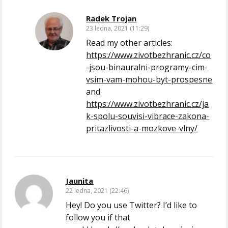
Radek Trojan
23 ledna, 2021 (11:29)
Read my other articles:
https://www.zivotbezhranic.cz/co
-jsou-binauralni-programy-cim-
vsim-vam-mohou-byt-prospesne
and
https://www.zivotbezhranic.cz/ja
k-spolu-souvisi-vibrace-zakona-
pritazlivosti-a-mozkove-vlny/
Jaunita
22 ledna, 2021 (22:46)
Hey! Do you use Twitter? I’d like to
follow you if that