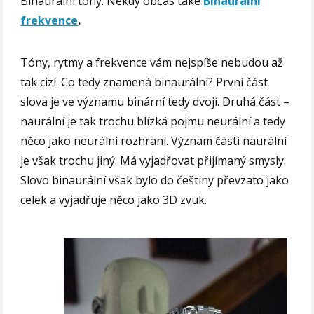
Binaurální tóny. Někdy občas také
Binaurální
frekvence
.
Tóny, rytmy a frekvence vám nejspíše nebudou až
tak cizí. Co tedy znamená binaurální? První část
slova je ve významu binární tedy dvojí. Druhá část –
naurální je tak trochu blízká pojmu neurální a tedy
něco jako neurální rozhraní. Význam části naurální
je však trochu jiný. Má vyjadřovat přijímaný smysly.
Slovo binaurální však bylo do češtiny převzato jako
celek a vyjadřuje něco jako 3D zvuk.