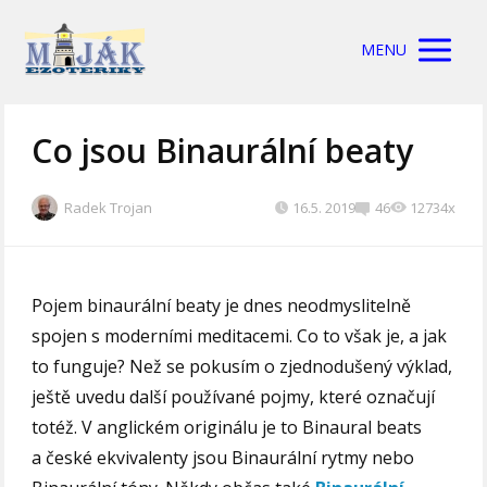
MENU
Co jsou Binaurální beaty
Radek Trojan
16.5. 2019
46
12734x
Pojem binaurální beaty je dnes neodmyslitelně
spojen s moderními meditacemi. Co to však je, a jak
to funguje? Než se pokusím o zjednodušený výklad,
ještě uvedu další používané pojmy, které označují
totéž. V anglickém originálu je to Binaural beats
a české ekvivalenty jsou Binaurální rytmy nebo