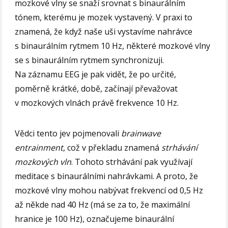
mozkové vlny se snaží srovnat s binaurálním
tónem, kterému je mozek vystavený. V praxi to
znamená, že když naše uši vystavíme nahrávce
s binaurálním rytmem 10 Hz, některé mozkové vlny
se s binaurálním rytmem synchronizuji.
Na záznamu EEG je pak vidět, že po určité,
poměrně krátké, době, začínají převažovat
v mozkových vlnách právě frekvence 10 Hz.
Vědci tento jev pojmenovali
brainwave
entrainment
, což v překladu znamená
strhávání
mozkových vln
. Tohoto strhávání pak využívají
meditace s binaurálními nahrávkami. A proto, že
mozkové vlny mohou nabývat frekvencí od 0,5 Hz
až někde nad 40 Hz (má se za to, že maximální
hranice je 100 Hz), označujeme binaurální