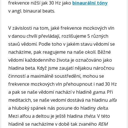
frekvence nižší jak 30 Hz jako
binaurální tóny
v angl. binaural beats.
V závislosti na tom, jaké frekvence mozkových vln
v danou chvíli převládají, rozlišujeme 5 různých
stavů vědomí. Podle toho v jakém stavu vědomí se
nacházíme, pak reagujeme na naše okolí. Běžné
vědomí každodenního života je označováno jako
hladina beta. Když jsme zaujatí nějakou náročnou
činností a maximálně soustředění, mohou se
frekvence mozkových vln přehoupnout i nad 30 Hz
a pak se naše vědomí nachází v hladině
gama
. Při
meditacích, se naše vedomí dostává na hladinu
alfa
a hluboký spánek nás posune do hladiny
delta
.
Mezi alfou a deltou je ještě hladina
théta
. V této
hladině se nacházíme v době tak zvaného
REM